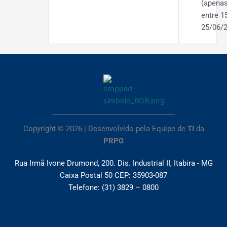
(apena
entre 1
25/06/
Copyright © 2026 | Desenvolvido pela Equipe de
TI
da
PRPG
Rua Irmã Ivone Drumond, 200. Dis. Industrial II, Itabira - MG
Caixa Postal 50 CEP: 35903-087
Telefone: (31) 3829 – 0800