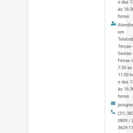
e das 1
às 16:3
horas
Atendi
em
Teletra
Terças 
Sextas-
Feiras 
7:30 às
11:00 h
e das 1
às 16:3
horas
posgrad
(31) 38
0809 / 
3629-1