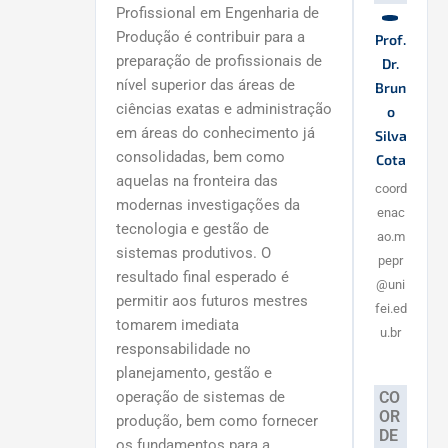
Profissional em Engenharia de
Produção é contribuir para a
Prof.
preparação de profissionais de
Dr.
nível superior das áreas de
Brun
ciências exatas e administração
o
em áreas do conhecimento já
Silva
consolidadas, bem como
Cota
aquelas na fronteira das
coord
modernas investigações da
enac
tecnologia e gestão de
ao.m
sistemas produtivos. O
pepr
resultado final esperado é
@uni
permitir aos futuros mestres
fei.ed
tomarem imediata
u.br
responsabilidade no
planejamento, gestão e
operação de sistemas de
CO
OR
produção, bem como fornecer
DE
os fundamentos para a