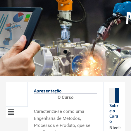
Ir
para
o
conteúdo
Apresentação
O Curso
Sobr
Menu
e o
Caracteriza-se como uma
Curs
Engenharia de Métodos,
o
Processos e Produto, que se
Nível: