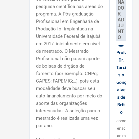
NA
pesquisa científica nas áreas do
DO
R
programa. A Pós-graduação
AD
Profissional em Engenharia de
JU
Produção foi implantada na
NT
Universidade Federal de Itajubá
O
em 2017, inicialmente em nível
de mestrado. O Mestrado
Prof.
Profissional não possui aporte
Dr.
de bolsas de órgãos de
Tarcí
fomento (por exemplo: CNPq;
sio
CAPES; FAPEMIG;…), pois esta
Gonç
modalidade deve buscar seu
alve
auto financiamento por meio do
s de
aporte das organizações
Brit
interessadas. A seleção para o
o
mestrado é realizada uma vez
coord
por ano.
enac
ao.m