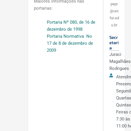
Maiores informações nas
pepr
portarias:
@uni
fei.ed
Portaria Nº 080, de 16 de
u.br
dezembro de 1998
Portaria Normativa No
Secr
etari
17 de 8 de dezembro de
a
2009
Juraci
Magalhães
Rodrigues
Atendi
Presenc
Segund
Quartas
Quintas
Feiras 
7:30 às
11:00 h