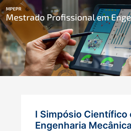
Ir
MPEPR
para
Mestrado Profissional em Eng
o
conteúdo
I Simpósio Científic
Engenharia Mecânica