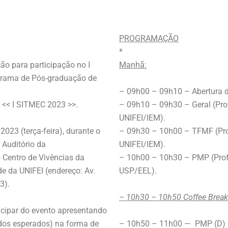
PROGRAMAÇÃO
*
ão para participação no I
Manhã:
ograma de Pós-graduação de
– 09h00 – 09h10 – Abertura d
– << I SITMEC 2023 >>.
– 09h10 – 09h30 – Geral (Pro
UNIFEI/IEM).
2023 (terça-feira), durante o
– 09h30 – 10h00 – TFMF (Pr
 Auditório da
UNIFEI/IEM).
 Centro de Vivências da
– 10h00 – 10h30 – PMP (Pro
e da UNIFEI (endereço: Av.
USP/EEL).
3).
– 10h30 – 10h50 Coffee Break
ticipar do evento apresentando
ados esperados) na forma de
– 10h50 – 11h00 — PMP (D) –