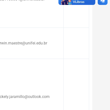
rwin.maestre@unifei.edu.br
ckely.jaramillo@outlook.com