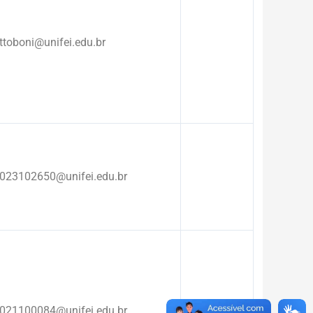
ttoboni@unifei.edu.br
023102650@unifei.edu.br
021100084@unifei.edu.br