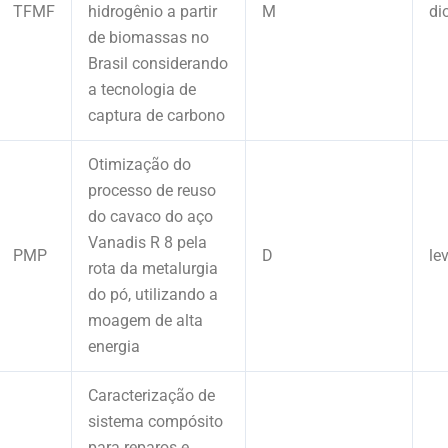
TFMF
hidrogênio a partir
M
di
de biomassas no
Brasil considerando
a tecnologia de
captura de carbono
Otimização do
processo de reuso
do cavaco do aço
Vanadis R 8 pela
PMP
D
le
rota da metalurgia
do pó, utilizando a
moagem de alta
energia
Caracterização de
sistema compósito
para reparos e