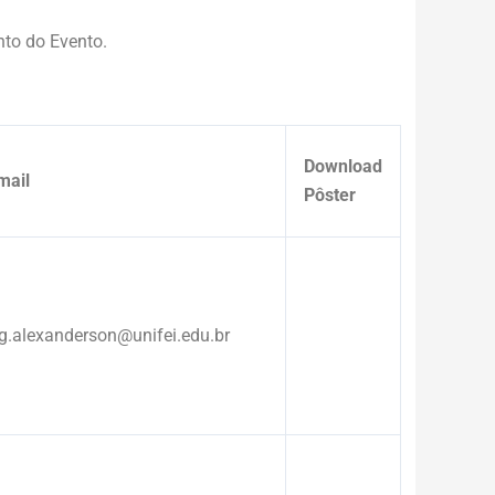
to do Evento.
Download
mail
Pôster
g.alexanderson@unifei.edu.br