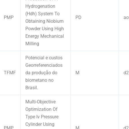
Hydrogenation
(Hdh) System To
PMP
PD
ao
Obtaining Niobium
Powder Using High
Energy Mechanical
Milling
Potencial e custos
Georreferenciados
TFMF
da produção do
M
d2
biometano no
Brasil.
Multi-Objective
Optimization Of
Type Iv Pressure
Cylinder Using
PMP
M
d2