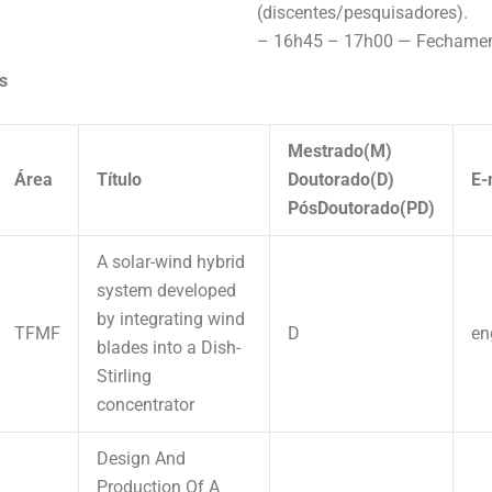
(discentes/pesquisadores).
– 16h45 – 17h00 — Fechamen
s
Mestrado(M)
Área
Título
Doutorado(D)
E-
PósDoutorado(PD)
A solar-wind hybrid
system developed
by integrating wind
TFMF
D
en
blades into a Dish-
Stirling
concentrator
Design And
Production Of A