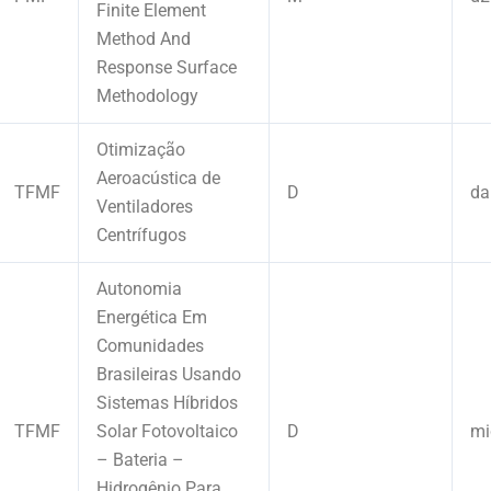
Finite Element
Method And
Response Surface
Methodology
Otimização
Aeroacústica de
TFMF
D
da
Ventiladores
Centrífugos
Autonomia
Energética Em
Comunidades
Brasileiras Usando
Sistemas Híbridos
TFMF
Solar Fotovoltaico
D
mi
– Bateria –
Hidrogênio Para