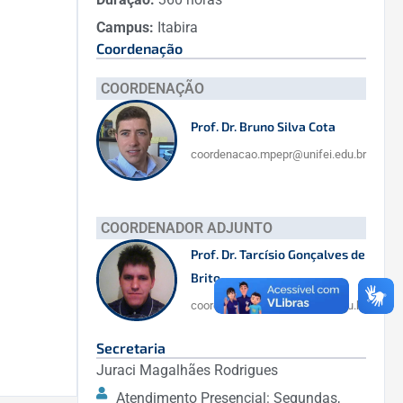
Campus:
Itabira
Coordenação
COORDENAÇÃO
Prof. Dr. Bruno Silva Cota
coordenacao.mpepr@unifei.edu.br
COORDENADOR ADJUNTO
Prof. Dr. Tarcísio Gonçalves de
Brito
coordenacao.mpepr@unifei.edu.br
Secretaria
Juraci Magalhães Rodrigues
Atendimento Presencial: Segundas,